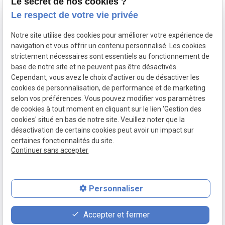
Le secret de nos cookies ?
Le respect de votre vie privée
Accueil
Notre cabinet
Notre site utilise des cookies pour améliorer votre expérience de
navigation et vous offrir un contenu personnalisé. Les cookies
Nos prestations
strictement nécessaires sont essentiels au fonctionnement de
Actualités
base de notre site et ne peuvent pas être désactivés.
Cependant, vous avez le choix d'activer ou de désactiver les
Contact
cookies de personnalisation, de performance et de marketing
selon vos préférences. Vous pouvez modifier vos paramètres
de cookies à tout moment en cliquant sur le lien 'Gestion des
Mentions
Politique de
Gestion
Plan du
cookies' situé en bas de notre site. Veuillez noter que la
légales
confidentialité
des
site
désactivation de certains cookies peut avoir un impact sur
cookies
certaines fonctionnalités du site.
Siret :
40477264200025
Continuer sans accepter
Personnaliser
place
contact_page
phone
Accepter et fermer