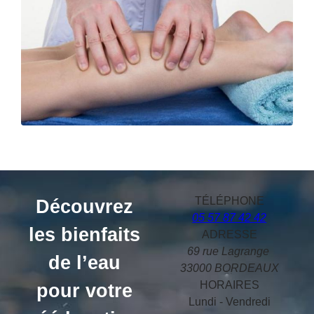
TÉLÉPHONE
Découvrez
05 57 87 42 42
les bienfaits
ADRESSE
69 rue Lagrange
de l’eau
33000 BORDEAUX
HORAIRES
pour votre
Lundi - Vendredi