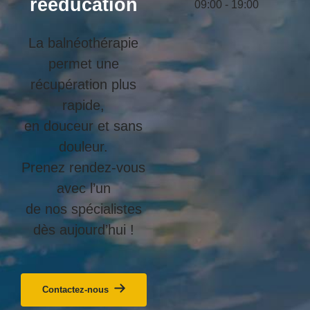
rééducation
09:00 - 19:00
La balnéothérapie
permet une
récupération plus
rapide,
en douceur et sans
douleur.
Prenez rendez-vous
avec l’un
de nos spécialistes
dès aujourd’hui !
Contactez-nous